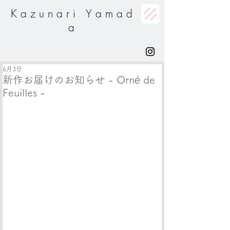
K a z u n a r i Y a m a d
a
6月3日
新作お届けのお知らせ - Orné de
Feuilles -