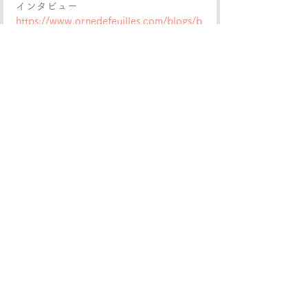
インタビュー
https://www.ornedefeuilles.com/blogs/b
log/kazunariyamada
すべて表示
最新記事