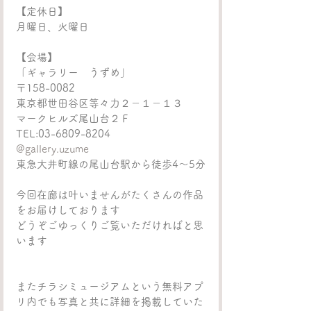
【定休日】
月曜日、火曜日
【会場】
「ギャラリー　うずめ」
〒158-0082
東京都世田谷区等々力２－１－１３
マークヒルズ尾山台２Ｆ
TEL:03-6809-8204
@gallery.uzume
東急大井町線の尾山台駅から徒歩4～5分
今回在廊は叶いませんがたくさんの作品
をお届けしております
どうぞごゆっくりご覧いただければと思
います
またチラシミュージアムという無料アプ
リ内でも写真と共に詳細を掲載していた