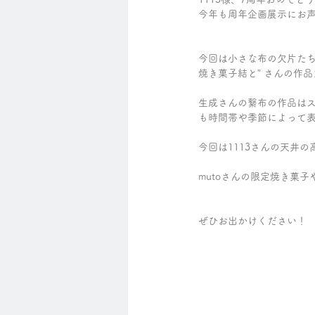
今年も周年企画展示にお
今回は小さな布の欠片たち
焼き菓子結と” さんの作
生成さんの繋布の作品は
も時間帯や季節によって
今回は1113さんの天井
mutoさんの限定焼き菓
ぜひお出かけください！