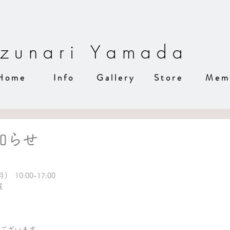
z u n a r i Y a m a d a
H o m e
I n f o
G a l l e r y
S t o r e
M e m 
知らせ
(月)　10:00-17:00
展
うございます