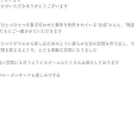
声かけいただきありがとうございます
ひとつひとつを繋ぎ合わせた繋布を制作されている“生成”さんと、“無
品たちとご一緒させていただきます
ステンドグラスから差し込む光のように柔らかな光の空間を作り出し、
表情を変えるようで、とても素敵な空間になりました
の高い空間にも合うようにモビールもたくさんお届けしております
子やレーズンサンドも楽しみですね