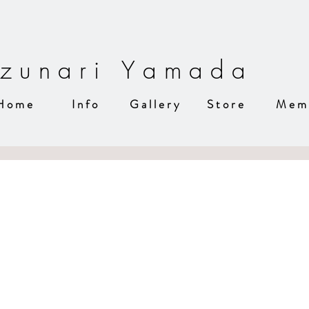
z u n a r i Y a m a d a
H o m e
I n f o
G a l l e r y
S t o r e
M e m 