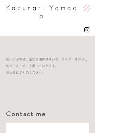
K a z u n a r i Y a m a d
a
個人のお客様、企業や団体様問わず、ワイヤーオブジェ
制作・オーダーを承っております。
お気軽にご相談ください。​​​
Contact me